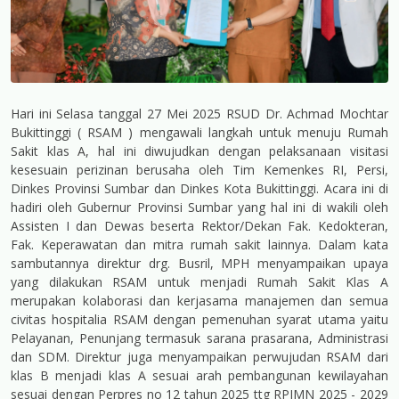
Hari ini Selasa tanggal 27 Mei 2025 RSUD Dr. Achmad Mochtar
Bukittinggi ( RSAM ) mengawali langkah untuk menuju Rumah
Sakit klas A, hal ini diwujudkan dengan pelaksanaan visitasi
kesesuain perizinan berusaha oleh Tim Kemenkes RI, Persi,
Dinkes Provinsi Sumbar dan Dinkes Kota Bukittinggi. Acara ini di
hadiri oleh Gubernur Provinsi Sumbar yang hal ini di wakili oleh
Assisten I dan Dewas beserta Rektor/Dekan Fak. Kedokteran,
Fak. Keperawatan dan mitra rumah sakit lainnya. Dalam kata
sambutannya direktur drg. Busril, MPH menyampaikan upaya
yang dilakukan RSAM untuk menjadi Rumah Sakit Klas A
merupakan kolaborasi dan kerjasama manajemen dan semua
civitas hospitalia RSAM dengan pemenuhan syarat utama yaitu
Pelayanan, Penunjang termasuk sarana prasarana, Administrasi
dan SDM. Direktur juga menyampaikan perwujudan RSAM dari
klas B menjadi klas A sesuai arah pembangunan kewilayahan
sesuai dengan Perpres no 12 tahun 2025 ttg RPJMN 2025 - 2029